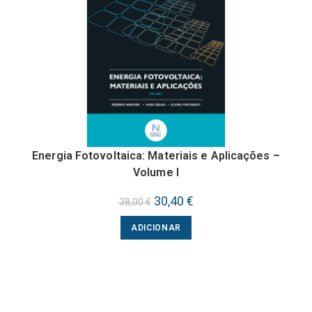
Energia Fotovoltaica: Materiais e Aplicações –
Volume I
O
30,40
€
O
38,00
€
preço
preço
original
atual
ADICIONAR
era:
é:
38,00 €.
30,40 €.