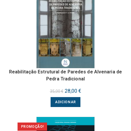
Reabilitação Estrutural de Paredes de Alvenaria de
Pedra Tradicional
O
28,00
€
O
35,00
€
preço
preço
original
atual
ADICIONAR
era:
é:
35,00 €.
28,00 €.
PROMOÇÃO!