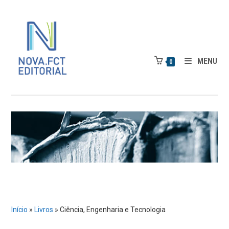
Skip
to
content
MENU
0
Início
»
Livros
»
Ciência, Engenharia e Tecnologia