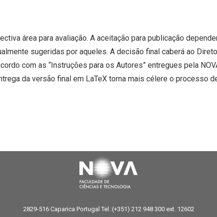
ectiva área para avaliação. A aceitação para publicação depende
mente sugeridas por aqueles. A decisão final caberá ao Diretor 
 acordo com as “Instruções para os Autores” entregues pela NO
ga da versão final em LaTeX torna mais célere o processo de
2829-516 Caparica Portugal Tel.:(+351) 212 948 300 ext. 12602