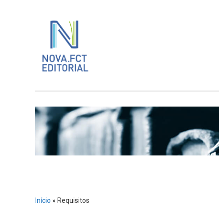
Skip
to
content
Início
»
Requisitos