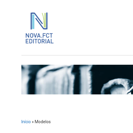
Skip
to
content
Início
»
Modelos