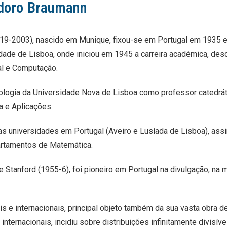
odoro Braumann
9-2003), nascido em Munique, fixou-se em Portugal em 1935 e f
de de Lisboa, onde iniciou em 1945 a carreira académica, desde
al e Computação.
ologia da Universidade Nova de Lisboa como professor catedr
a e Aplicações.
as universidades em Portugal (Aveiro e Lusíada de Lisboa), as
artamentos de Matemática.
 Stanford (1955-6), foi pioneiro em Portugal na divulgação, na
s e internacionais, principal objeto também da sua vasta obra d
ternacionais, incidiu sobre distribuições infinitamente divisíve