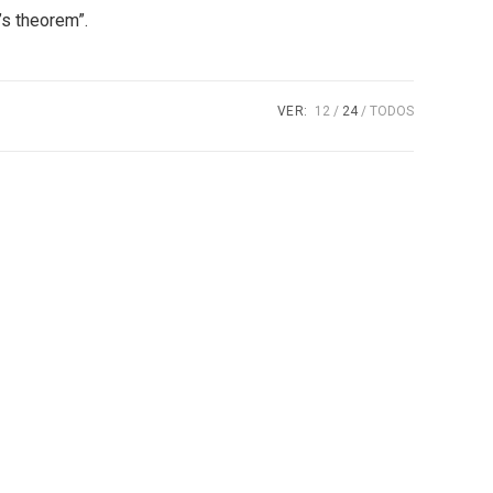
’s theorem”.
VER:
12
24
TODOS