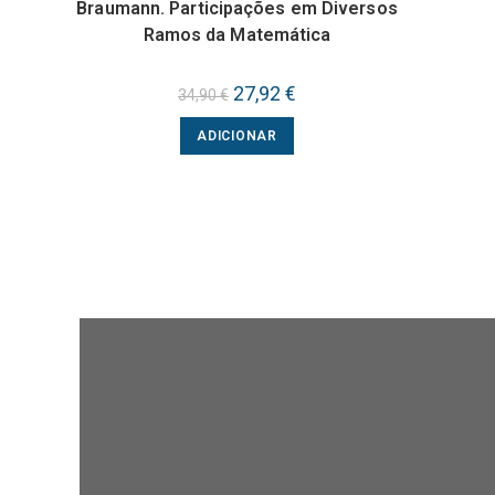
Braumann. Participações em Diversos
Ramos da Matemática
O
27,92
€
O
34,90
€
preço
preço
original
atual
ADICIONAR
era:
é:
34,90 €.
27,92 €.